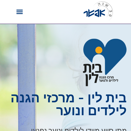
לקבלת עזרה חייגו 9519*
בית לין - מרכזי הגנה
לילדים ונוער
מתן סיוע מיידי לילדים ונוער נפגעי