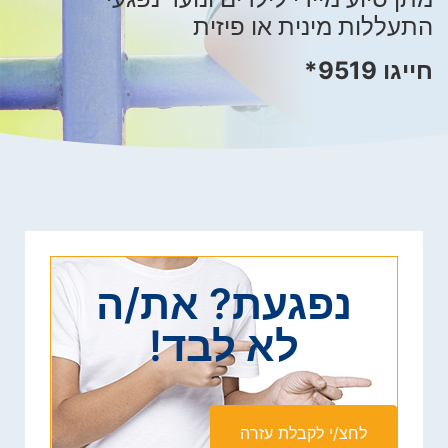
התעללות מינית או פיזית
חייגו 9519*
נפגעת? את/ה
לא לבד!
לחצ/י לקבלת עזרה